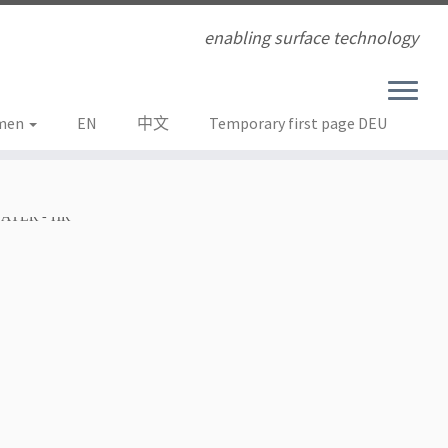
enabling surface technology
men
EN
中文
Temporary first page DEU